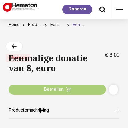
Doneren
Home
Productcategorie
Eenmalig doneren
Eenmalige donatie van 8, euro
Eenmalige donatie
€
8,
00
Uitverkocht
van 8, euro
Bestellen
Productomschrijving