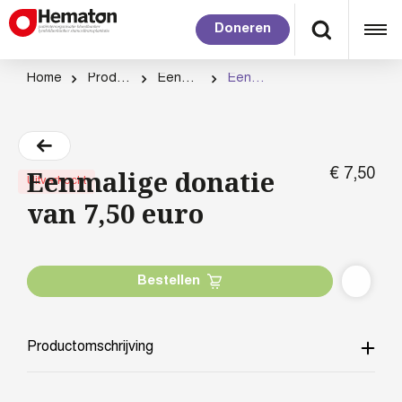
Doneren
Home
Productcategorie
Eenmalig doneren
Eenmalige donatie van 7,50 euro
Eenmalige donatie
€
7,
50
Uitverkocht
van 7,50 euro
Bestellen
Productomschrijving